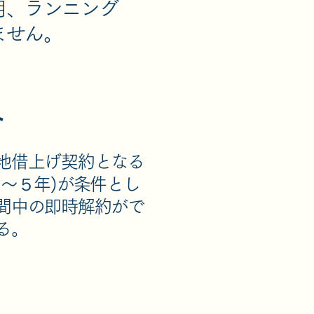
用、ランニング
ません。
ト
地借上げ契約となる
３～５年)が条件とし
間中の即時解約がで
る。