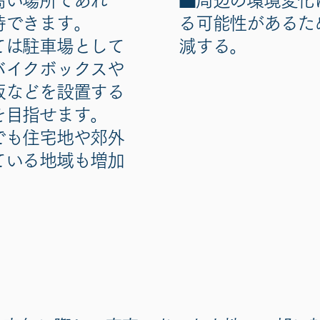
高い場所であれ
■周辺の環境変化
待できます。
る可能性があるた
ては駐車場として
減する。
バイクボックスや
板などを設置する
を目指せます。
でも住宅地や郊外
ている地域も増加