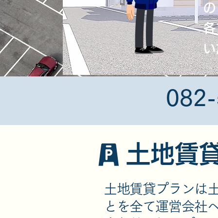
の
各
い
​082
土地賃
土地賃貸プランは
とを全て運営会社