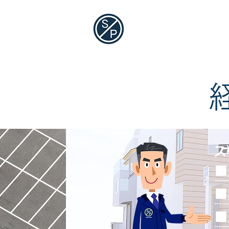
​株式会社スペース
​コインパーキングをトータルプロデュー
ス
■
■
■